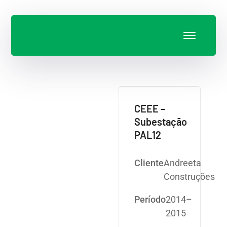
CEEE –
Subestação
PAL12
Cliente
Andreeta
Construções
Período
2014–
2015